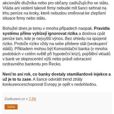
akcionáře dlužníka nebo pro občany zadlužujícího se státu.
Vláda ani vedení takové firmy nebude mít šanci sehnat na
trhu peníze na kroky, které nebudou směrovat ke zlepšení
situace firmy nebo státu.
Bohužel dnes je tomu v mnoha případech naopak.
Pravidla
systému přímo vybízejí ignorovat rizika
a doslova cpát
peníze tam, kde je nejvyšší výnos. Bez ohledu na spojené
riziko. Protože riziko vždy na sebe přebere stát (seskupení
států). Příkladem mohou být Konsolidační banka (v mnoha
podobách v celém světě při hypoteční krizi), pojištění vkladů
v bank ve stoprocentní výši nebo právě odvracení
ozdravného bankrotu pro Řecko.
Není to ani rok, co banky dostaly stamiliardové injekce a
už je to tu zase
. A šance odvrátit trend ztráty
konkurenceschopnosti Evropy je opět v nedohlednu.
Zadluzeni.cz
v
7:59
Sdílet