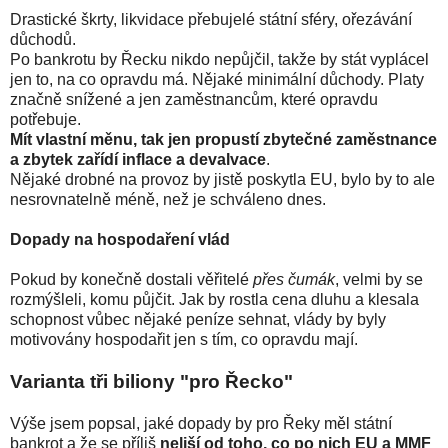
Drastické škrty, likvidace přebujelé státní sféry, ořezávání
důchodů.
Po bankrotu by Řecku nikdo nepůjčil, takže by stát vyplácel
jen to, na co opravdu má. Nějaké minimální důchody. Platy
značně snížené a jen zaměstnancům, které opravdu
potřebuje.
Mít vlastní měnu, tak jen propustí zbytečné zaměstnance
a zbytek zařídí inflace a devalvace
.
Nějaké drobné na provoz by jistě poskytla EU, bylo by to ale
nesrovnatelně méně, než je schváleno dnes.
Dopady na hospodaření vlád
Pokud by konečně dostali věřitelé
přes čumák
, velmi by se
rozmýšleli, komu půjčit. Jak by rostla cena dluhu a klesala
schopnost vůbec nějaké peníze sehnat, vlády by byly
motivovány hospodařit jen s tím, co opravdu mají.
Varianta tři biliony "pro Řecko"
Výše jsem popsal, jaké dopady by pro Řeky měl státní
bankrot a že se příliš
neliší od toho, co po nich EU a MMF