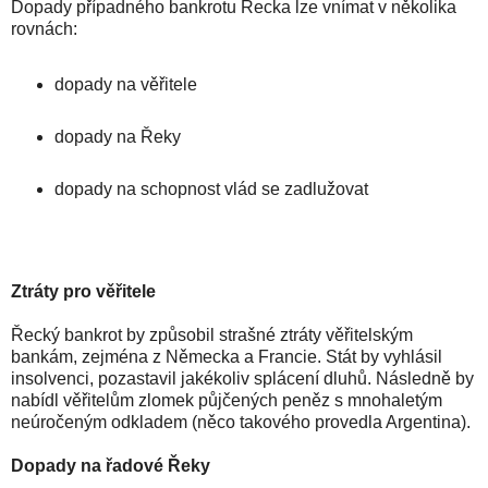
Dopady případného bankrotu Řecka lze vnímat v několika
rovnách:
dopady na věřitele
dopady na Řeky
dopady na schopnost vlád se zadlužovat
Ztráty pro věřitele
Řecký bankrot by způsobil strašné ztráty věřitelským
bankám, zejména z Německa a Francie. Stát by vyhlásil
insolvenci, pozastavil jakékoliv splácení dluhů. Následně by
nabídl věřitelům zlomek půjčených peněz s mnohaletým
neúročeným odkladem (něco takového provedla Argentina).
Dopady na řadové Řeky