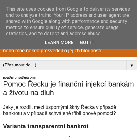
This site uses cookies from Google to deliver its services
Zadlužení.cz
and to analyze traffic. Your IP address and user-agent are
shared with Google along with performance and security
metrics to ensure quality of service, generate usage
Blog o neustálém zadlužování veřejných rozpočtů. No
statistics, and to detect and address abuse.
blog...publikované články s lehkým srdcem měním, doplňuji,
LEARN MORE
GOT IT
opravuji nebo mažu, pokud jsem změnil názor, zastaraly
nebo mne někdo přesvědčil o jejich hlouposti.
▼
neděle 2. května 2010
Pomoc Řecku je finanční injekcí bankám
a životu na dluh
Jaký je rozdíl, mezi úspornými škrty Řecka v případě
bankrotu a v případě schválené tříbilionové pomoci?
Varianta transparentní bankrot