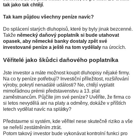
tak jako tak chtějí
.
Tak kam půjdou všechny peníze navíc?
Do splácení starých dluhopisů, které by byly jinak bezcenné.
Takže
německý daňový poplatník si bude utahovat
opasek, aby německé banky dostaly zpět své
investované peníze a ještě na tom vydělaly
na úrocích.
Věřitelé jako škůdci daňového poplatníka
Jste investor a máte možnost koupit dluhopisy nějaké firmy.
Na co ty peníze potřebují? Investiční příležitost, rozšiřování
výroby, pokrytí nenadálé události? Ne, chtějí vyplatit
mimořádnou prémii představenstvu a 13. plat
zaměstnancům. Půjčíte jim své peníze? Uvěříte, že firma co
si letos nevydělá ani na platy a odměny, dokáže v příštích
letech vydělat navíc na splátky?
Představme si systém, kde věřitel nese skutečně riziko a vše
se neřeší zestátněním ztrát.
Potom takový investor bude vykonávat kontrolní funkci pro