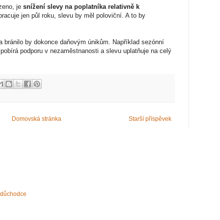
zeno, je
snížení slevy na poplatníka relativně k
pracuje jen půl roku, slevu by měl poloviční. A to by
 a bránilo by dokonce daňovým únikům. Například sezónní
 pobírá podporu v nezaměstnanosti a slevu uplatňuje na celý
Domovská stránka
Starší příspěvek
í důchodce