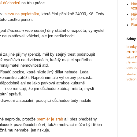
ní důchodců
na trhu práce.
Náv
vzd
zv.
slevu na poplatníka
, která činí přibližně 24000,-Kč. Tedy
Náv
pře
tuto částku poníží.
Rad
cpat (házením více peněz)
díry státního rozpočtu, vymyslel
neuplatňovali všichni, ale jen nedůchodci.
Štítky
banky
eurob
 za jiné příjmy (penzi), měl by stejný trest podstoupit
lékaři
ež vydělává na dividendách, každý majitel spořícího
plýtván
ronajímatel nemovitosti atd.
pseud
řípadů pozice, které nikdo jiný dělat nebude. Leda
stávka
 ekonomiku zátěží. Naproti nim ale vyhozený penzista
volebn
děpodobně ani ne jako parková atrakce kulturně
 Ti co remcají, že jim důchodci zabírají místa, myslí
tátní správě.
dravotní a sociální, pracující důchodce tedy nadále
ně neprojde, protože
premiér je srab
a i přes předběžný
 Kalousek pravděpodobně ví, takže motivací může být třeba
ožná mu nehrabe, jen riskuje.