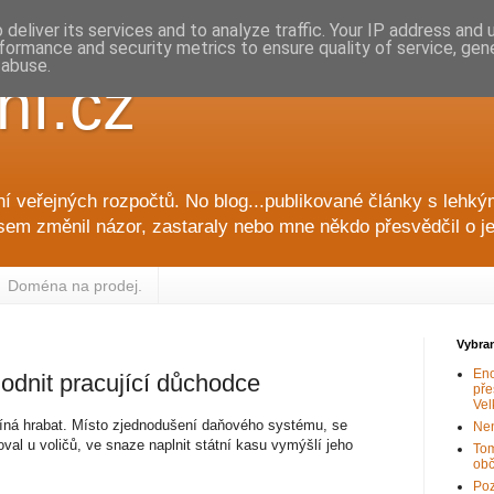
deliver its services and to analyze traffic. Your IP address and
formance and security metrics to ensure quality of service, ge
 abuse.
ní.cz
í veřejných rozpočtů. No blog...publikované články s lehk
sem změnil názor, zastaraly nebo mne někdo přesvědčil o jej
Doména na prodej.
Vybra
Eno
dnit pracující důchodce
pře
Vel
číná hrabat. Místo zjednodušení daňového systému, se
Nen
val u voličů, ve snaze naplnit státní kasu vymýšlí jeho
Tom
obč
Poz