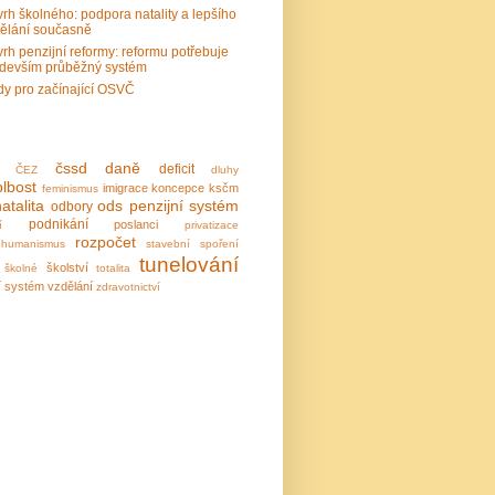
rh školného: podpora natality a lepšího
ělání současně
rh penzijní reformy: reformu potřebuje
devším průběžný systém
y pro začínající OSVČ
čssd
daně
deficit
ČEZ
dluhy
lbost
imigrace
koncepce
ksčm
feminismus
natalita
ods
penzijní systém
odbory
podnikání
poslanci
í
privatizace
rozpočet
ohumanismus
stavební spoření
tunelování
školství
školné
totalita
í systém
vzdělání
zdravotnictví