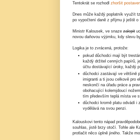
Tentokrát se rozhodl
zhoršit postave
Dnes může každý poplatník využít t
po vypočtení daně z příjmu ji ještě o 
Ministr Kalousek, ve snaze
zalepit
u
novou daňovou výjimku, kdy slevu by 
Logika je to zvrácená, protože:
pokud důchodci mají být trestáni
každý držitel cenných papírů, j
účtu dostávající úroky, každý p
důchodci zastávají ve většině p
imigranti a ti jsou celkově pro
neskončí na úřadu práce a prav
obohacující kolemjdoucí nožem.
tím především teplá místa ve s
důchodci kromě platu odvádí i z
vydělává na svou penzi.
Kalouskovi tento nápad pravděpodob
souhlas, jistě brzy otočí. Tohle ale
protlačit něco úplně jiného. Takže m