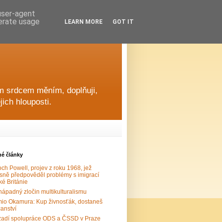
 user-agent
nerate usage
LEARN MORE
GOT IT
ým srdcem měním, doplňuji,
ich hlouposti.
né články
ch Powell, projev z roku 1968, jež
sně předpověděl problémy s imigrací
ké Británie
ápadný zločin multikulturalismu
io Okamura: Kup živnosťák, dostaneš
anství
adí spolupráce ODS a ČSSD v Praze