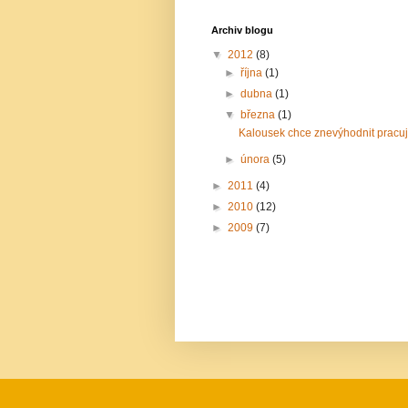
Archiv blogu
▼
2012
(8)
►
října
(1)
►
dubna
(1)
▼
března
(1)
Kalousek chce znevýhodnit pracuj
►
února
(5)
►
2011
(4)
►
2010
(12)
►
2009
(7)