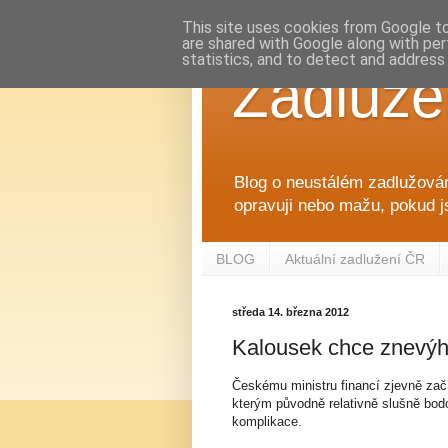
This site uses cookies from Google to 
are shared with Google along with per
statistics, and to detect and address
Zadluže
Blog o neustálém zadlužován
opravuji nebo mažu, pokud j
BLOG
Aktuální zadlužení ČR
středa 14. března 2012
Kalousek chce znevýho
Českému ministru financí zjevně za
kterým původně relativně slušně bodo
komplikace.