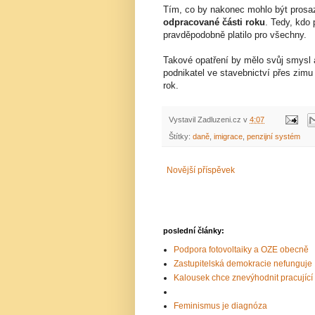
Tím, co by nakonec mohlo být prosa
odpracované části roku
. Tedy, kdo 
pravděpodobně platilo pro všechny.
Takové opatření by mělo svůj smysl
podnikatel ve stavebnictví přes zimu
rok.
Vystavil
Zadluzeni.cz
v
4:07
Štítky:
daně
,
imigrace
,
penzijní systém
Novější příspěvek
poslední články:
Podpora fotovoltaiky a OZE obecně
Zastupitelská demokracie nefunguje
Kalousek chce znevýhodnit pracujíc
Feminismus je diagnóza